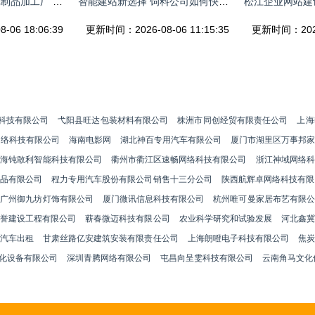
厦门市湖里区建众纸制品加工厂 专业网站建设提升品牌竞争力
智能建站新选择 饲料公司如何快速搭建专业官网？
06 18:06:39
更新时间：2026-08-06 11:15:35
更新时间：2026-
科技有限公司
弋阳县旺达包装材料有限公司
株洲市同创经贸有限责任公司
上海
网络科技有限公司
海南电影网
湖北神百专用汽车有限公司
厦门市湖里区万事邦
上海钝敢利智能科技有限公司
衢州市衢江区速畅网络科技有限公司
浙江神域网络科
品有限公司
程力专用汽车股份有限公司销售十三分公司
陕西航辉卓网络科技有限
广州御九坊灯饰有限公司
厦门微讯信息科技有限公司
杭州唯可曼家居布艺有限公
誉建设工程有限公司
蕲春微迈科技有限公司
农业科学研究和试验发展
河北鑫
汽车出租
甘肃丝路亿安建筑安装有限责任公司
上海朗噔电子科技有限公司
焦
化设备有限公司
深圳青腾网络有限公司
屯昌向呈雯科技有限公司
云南角马文化