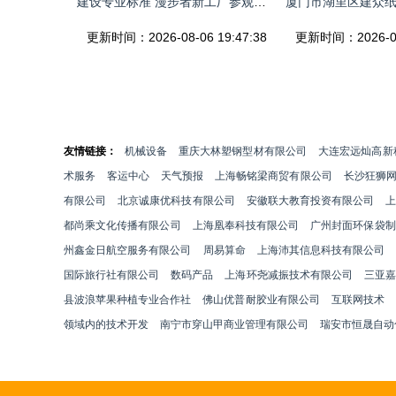
建设专业标准 漫步者新工厂参观纪实
更新时间：2026-08-06 19:47:38
更新时间：2026-08-
友情链接：
机械设备
重庆大林塑钢型材有限公司
大连宏远灿高新
术服务
客运中心
天气预报
上海畅铭梁商贸有限公司
长沙狂狮
有限公司
北京诚康优科技有限公司
安徽联大教育投资有限公司
都尚乘文化传播有限公司
上海凰奉科技有限公司
广州封面环保袋制
州鑫金日航空服务有限公司
周易算命
上海沛其信息科技有限公司
国际旅行社有限公司
数码产品
上海环尧减振技术有限公司
三亚嘉
县波浪苹果种植专业合作社
佛山优普耐胶业有限公司
互联网技术
领域内的技术开发
南宁市穿山甲商业管理有限公司
瑞安市恒晟自动