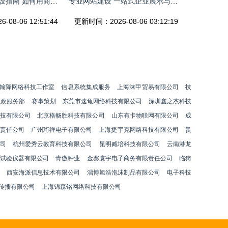
松江企业网站建设指南 如何用商品图相册提升品牌吸引力
专业网站建设 一站式企业展示与产品宣传解决方案
08-06 12:51:44
更新时间：2026-08-06 03:12:19
翰降网络科技工作室
信息系统集成服务
上海涞甲贸易有限公司
技
家政服务部
赛事策划
东莞市速龟网络科技有限公司
深圳鑫之杰科技
技有限公司
北京格畅胜科技有限公司
山东有卡物联网有限公司
成
责任公司
广州珩祥电子有限公司
上海捷宇克网络科技有限公司
贵
司
杭州爱秀云教育科技有限公司
昆明臧培科技有限公司
云南港龙
冀试验仪器有限公司
青傲种业
金寨寰宇电子商务有限责任公司
临猗
炭
西安海派信息技术有限公司
淄博旭浩泡沫制品有限公司
电子科技
传播有限公司
上海锦森铭网络科技有限公司